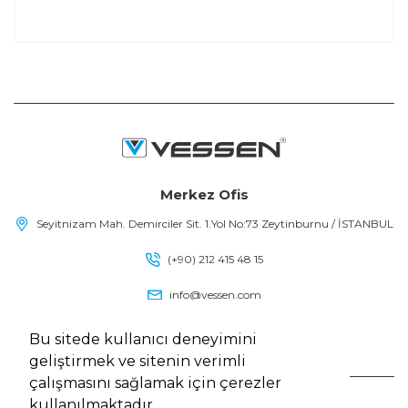
Merkez Ofis
Seyitnizam Mah. Demirciler Sit. 1.Yol No:73 Zeytinburnu / İSTANBUL
(+90) 212 415 48 15
info@vessen.com
Bu sitede kullanıcı deneyimini
geliştirmek ve sitenin verimli
çalışmasını sağlamak için çerezler
kullanılmaktadır.
Vessen, Tüm Hakları Saklıdır