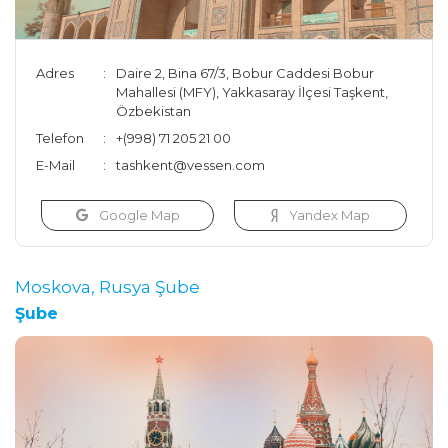
Adres
Daire 2, Bina 67/3, Bobur Caddesi Bobur
Mahallesi (MFY), Yakkasaray İlçesi Taşkent,
Özbekistan
Telefon
+(998) 71 205 21 00
E-Mail
tashkent@vessen.com
Google Map
Yandex Map
Moskova, Rusya Şube
Şube