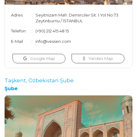
Adres
Seyitnizam Mah. Demirciler Sit. 1.Yol No:73
Zeytinburnu / İSTANBUL
Telefon
(+90) 212 415 48 15
E-Mail
info@vessen.com
Google Map
Yandex Map
Taşkent, Özbekistan Şube
Şube