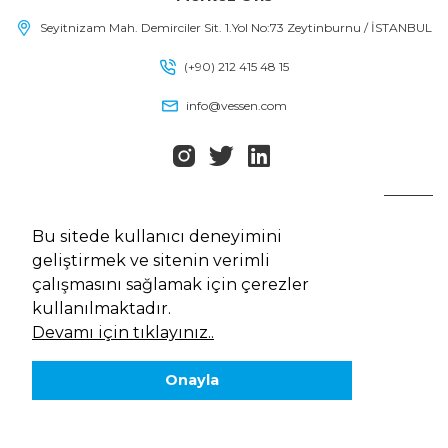
Seyitnizam Mah. Demirciler Sit. 1.Yol No:73 Zeytinburnu / İSTANBUL
(+90) 212 415 48 15
info@vessen.com
Vessen, Tüm Hakları Saklıdır
Bu sitede kullanıcı deneyimini
Çerez Politikası
geliştirmek ve sitenin verimli
Kişisel Verilerin Korunması Kanunu
çalışmasını sağlamak için çerezler
Gizlilik Politikası
kullanılmaktadır.
Web Tasarım
MediaClick
Devamı için tıklayınız..
Onayla