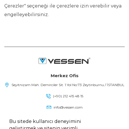
Çerezler" seçeneği ile çerezlere izin verebilir veya
engelleyebilirsiniz.
Merkez Ofis
Seyitnizam Mah. Demirciler Sit. 1.Yol No:73 Zeytinburnu / İSTANBUL
(+90) 212 415 48 15
info@vessen.com
Bu sitede kullanıcı deneyimini
geliştirmek ve sitenin verimli