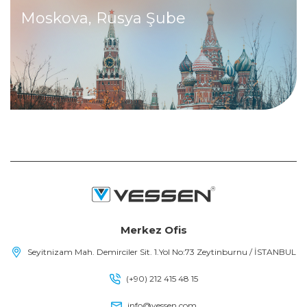
Moskova, Rusya Şube
Merkez Ofis
Seyitnizam Mah. Demirciler Sit. 1.Yol No:73 Zeytinburnu / İSTANBUL
(+90) 212 415 48 15
info@vessen.com