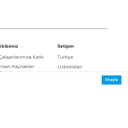
Ekibimiz
İletişim
Çalışanlarımıza Katkı
Türkiye
İnsan Kaynakları
Uzbekistan
Politikası
Russia
Onayla
Kişisel Verilerin
Korunması Kanununu