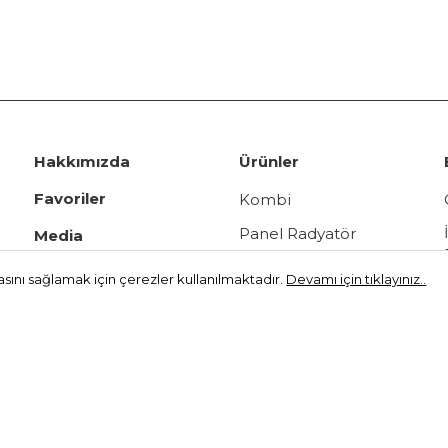
Hakkımızda
Ürünler
Favoriler
Kombi
Panel Radyatör
Media
Vana Grubu
Videolar
asını sağlamak için çerezler kullanılmaktadır.
Devamı için tıklayınız..
Boyler
Genleşme Tankı
Eşanjör
Yapıştırıcı
Kelepçe