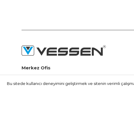
Merkez Ofis
Seyitnizam Mah. Demirciler Sit. 1.Yol No:73 Zeytinburnu /
İSTANBUL
Bu sitede kullanıcı deneyimini geliştirmek ve sitenin verimli çalışm
(+90) 212 415 48 15
info@vessen.com