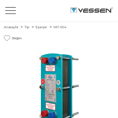
Anasayfa
Tip
Eşanjör
MIT-504
Beğen