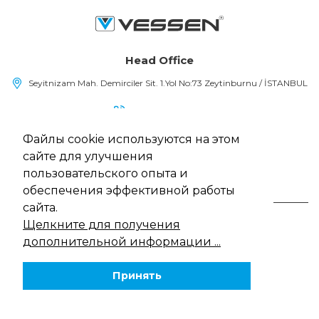
Head Office
Seyitnizam Mah. Demirciler Sit. 1.Yol No:73 Zeytinburnu / İSTANBUL
(+90) 212 415 48 15
Файлы cookie используются на этом
info@vessen.com
сайте для улучшения
пользовательского опыта и
обеспечения эффективной работы
сайта.
Щелкните для получения
Vessen, Все права защищены
13/5000 Политика использования файлов cookie
дополнительной информации ...
Закон о защите персональных данных
политика конфиденциальности
Принять
Веб-дизайн
MediaClick