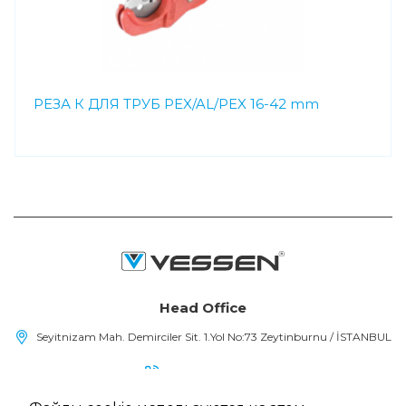
РЕЗА К ДЛЯ ТРУБ PEX/AL/PEX 16-42 mm
Head Office
Seyitnizam Mah. Demirciler Sit. 1.Yol No:73 Zeytinburnu / İSTANBUL
(+90) 212 415 48 15