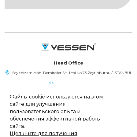
Head Office
Seyitnizam Mah. Demirciler Sit. 1.Yol No:73 Zeytinburnu / İSTANBUL
(+90) 212 415 48 15
Файлы cookie используются на этом
info@vessen.com
сайте для улучшения
пользовательского опыта и
обеспечения эффективной работы
сайта.
Щелкните для получения
Vessen, Все права защищены